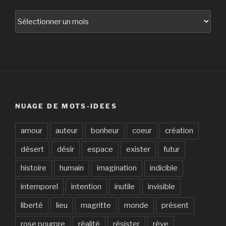
Archives
NUAGE DE MOTS-IDEES
amour
auteur
bonheur
coeur
création
désert
désir
espace
exister
futur
histoire
humain
imagination
indicible
intemporel
intention
inutile
invisible
liberté
lieu
magritte
monde
présent
rose pourpre
réalité
résister
rêve