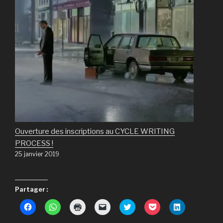
Ouverture des inscriptions au CYCLE WRITING
PROCESS !
25 janvier 2019
Partager :
C
C
C
C
C
C
C
l
l
l
l
l
l
l
i
i
i
i
i
i
i