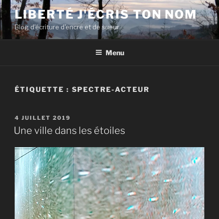
Aller
LIBERTÉ J'ÉCRIS TON NOM
au
Blog d'écriture d'encre et de sueur
contenu
principal
Menu
ÉTIQUETTE :
SPECTRE-ACTEUR
PUBLIÉ
4 JUILLET 2019
LE
Une ville dans les étoiles