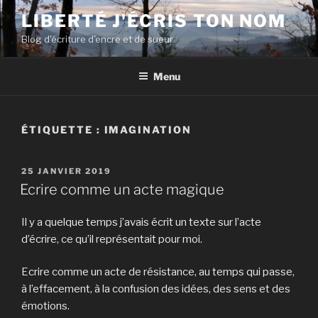
Aller
LIBERTÉ J'ÉCRIS TON NOM
au
Blog d'écriture d'encre et de sueur
contenu
principal
Menu
ÉTIQUETTE :
IMAGINATION
PUBLIÉ
25 JANVIER 2019
LE
Ecrire comme un acte magique
Il y a quelque temps j’avais écrit un texte sur l’acte
d’écrire, ce qu’il représentait pour moi.
Ecrire comme un acte de résistance, au temps qui passe,
à l’effacement, à la confusion des idées, des sens et des
émotions.