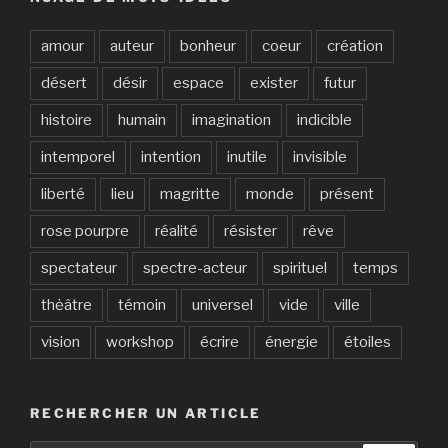
amour
auteur
bonheur
coeur
création
désert
désir
espace
exister
futur
histoire
humain
imagination
indicible
intemporel
intention
inutile
invisible
liberté
lieu
magritte
monde
présent
rose pourpre
réalité
résister
rêve
spectateur
spectre-acteur
spirituel
temps
thėâtre
témoin
universel
vide
ville
vision
workshop
écrire
énergie
étoiles
RECHERCHER UN ARTICLE