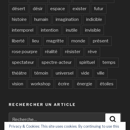
désert
désir
espace
exister
futur
histoire
humain
imagination
indicible
intemporel
intention
inutile
invisible
liberté
lieu
magritte
monde
présent
rose pourpre
réalité
résister
rêve
spectateur
spectre-acteur
spirituel
temps
thėâtre
témoin
universel
vide
ville
vision
workshop
écrire
énergie
étoiles
RECHERCHER UN ARTICLE
Recherche
Recher
pour
Privacy & Cookies: This site uses cookies. By continuing to use this
: