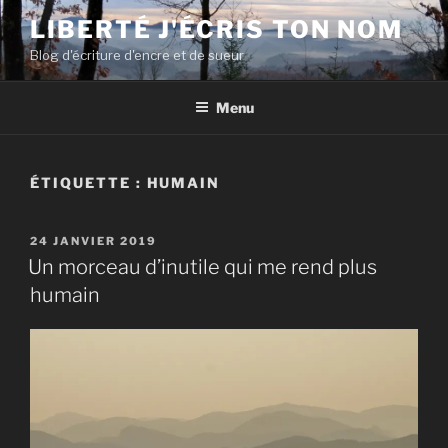
Aller
LIBERTÉ J'ÉCRIS TON NOM
au
Blog d'écriture d'encre et de sueur
contenu
principal
Menu
ÉTIQUETTE :
HUMAIN
PUBLIÉ
24 JANVIER 2019
LE
Un morceau d’inutile qui me rend plus
humain