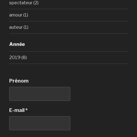
)
)
l
)
spectateur (2)
e
f
e
amour (1)
n
ê
t
auteur (1)
r
e
)
Année
2019 (8)
Prénom
E-mail
*