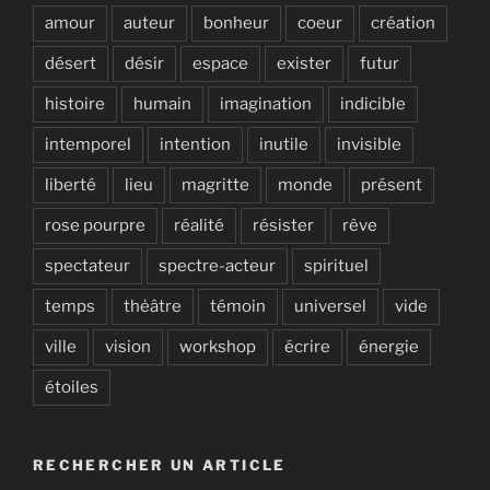
amour
auteur
bonheur
coeur
création
désert
désir
espace
exister
futur
histoire
humain
imagination
indicible
intemporel
intention
inutile
invisible
liberté
lieu
magritte
monde
présent
rose pourpre
réalité
résister
rêve
spectateur
spectre-acteur
spirituel
temps
thėâtre
témoin
universel
vide
ville
vision
workshop
écrire
énergie
étoiles
RECHERCHER UN ARTICLE