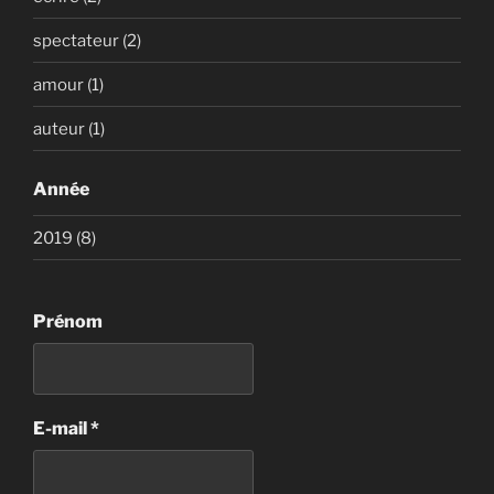
r
r
e
)
r
e
e
l
e
)
)
l
)
spectateur (2)
e
f
e
amour (1)
n
ê
t
auteur (1)
r
e
)
Année
2019 (8)
Prénom
E-mail
*