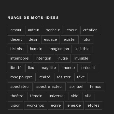
NUAGE DE MOTS-IDEES
amour
auteur
bonheur
coeur
création
désert
désir
espace
exister
futur
histoire
humain
imagination
indicible
intemporel
intention
inutile
invisible
liberté
lieu
magritte
monde
présent
rose pourpre
réalité
résister
rêve
spectateur
spectre-acteur
spirituel
temps
thėâtre
témoin
universel
vide
ville
vision
workshop
écrire
énergie
étoiles