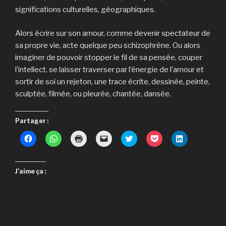
significations culturelles, géographiques.
Alors écrire sur son amour, comme devenir spectateur de
sa propre vie, acte quelque peu schizophrène. Ou alors
imaginer de pouvoir stopper le fil de sa pensée, couper
l’intellect, se laisser traverser par l’énergie de l’amour et
sortir de soi un rejeton, une trace écrite, dessinée, peinte,
sculptée, filmée, ou pleurée, chantée, dansée.
Partager :
C
C
C
C
C
C
C
l
l
l
l
l
l
l
i
i
i
i
i
i
i
q
q
q
q
c
q
q
u
u
u
u
k
u
u
e
e
e
e
t
e
e
J’aime ça :
z
z
r
r
o
z
z
p
p
p
p
s
p
p
o
o
o
o
h
o
o
u
u
u
u
a
u
u
r
r
r
r
r
r
r
p
p
i
e
e
p
p
a
a
m
n
o
a
a
r
r
p
v
n
r
r