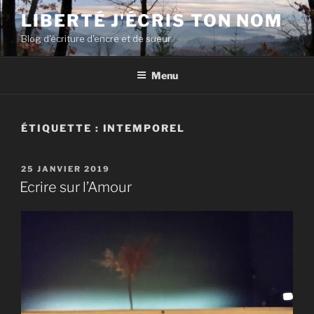
Aller
LIBERTÉ J'ÉCRIS TON NOM
au
Blog d'écriture d'encre et de sueur
contenu
principal
Menu
ÉTIQUETTE :
INTEMPOREL
PUBLIÉ
25 JANVIER 2019
LE
Ecrire sur l’Amour