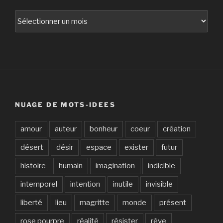
Archives
NUAGE DE MOTS-IDEES
amour
auteur
bonheur
coeur
création
désert
désir
espace
exister
futur
histoire
humain
imagination
indicible
intemporel
intention
inutile
invisible
liberté
lieu
magritte
monde
présent
rose pourpre
réalité
résister
rêve