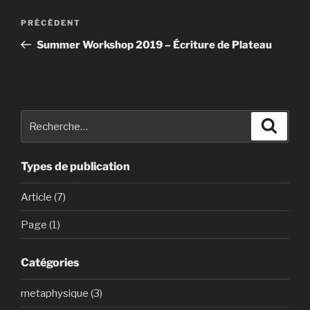
Navigation
Article
PRÉCÉDENT
de
précédent
Summer Workshop 2019 – Écriture de Plateau
l’article
Recherche
Recher
pour
:
Types de publication
Article (7)
Page (1)
Catégories
metaphysique (3)