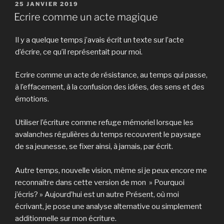
PUBLIÉ
t
t
r
o
T
t
t
25 JANVIER 2019
a
a
i
y
w
a
a
LE
Ecrire comme un acte magique
g
g
m
e
i
g
g
e
e
e
r
t
e
e
r
r
r
u
t
r
r
s
s
(
n
e
s
s
Il y a quelque temps j’avais écrit un texte sur l’acte
u
u
o
l
r
u
u
r
r
u
i
(
r
r
d’écrire, ce qu’il représentait pour moi.
F
W
v
e
o
P
L
a
h
r
n
u
o
i
c
a
e
p
v
c
n
Ecrire comme un acte de résistance, au temps qui passe,
e
t
d
a
r
k
k
b
s
a
r
e
e
e
à l’effacement, à la confusion des idées, des sens et des
o
A
n
e
d
t
d
o
p
s
-
a
(
I
émotions.
k
p
u
m
n
o
n
(
(
n
a
s
u
(
o
o
e
i
u
v
o
u
u
n
l
n
r
u
Utiliser l’écriture comme refuge mémoriel lorsque les
v
v
o
à
e
e
v
avalanches régulières du temps recouvrent le paysage
r
r
u
u
n
d
r
e
e
v
n
o
a
e
de sa jeunesse, se fixer ainsi, à jamais, par écrit.
d
d
e
a
u
n
d
a
a
l
m
v
s
a
n
n
l
i
e
u
n
s
s
e
(
l
n
s
Autre temps, nouvelle vision, même si je peux encore me
u
u
f
o
l
e
u
n
n
e
u
e
n
n
reconnaître dans cette version de mon » Pourquoi
e
e
n
v
f
o
e
n
n
ê
r
e
u
n
j’écris? » Aujourd’hui est un autre Présent, où moi
o
o
t
e
n
v
o
u
u
r
d
ê
e
u
écrivant, je pose une analyse alternative ou simplement
v
v
e
a
t
l
v
additionnelle sur mon écriture.
e
e
)
n
r
l
e