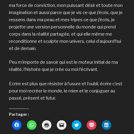
ma force de conviction, mon puissant désir et toute mon
imagination et aussi parce que je vis ce que j’écris, que je
ressens dans ma peau et mes tripes ce que j’écris, je
projette une version personnelle du monde qui prend
corps dans la réalité partagée, et qui elle même me
reconditionne et sculpte mon univers, celui d’aujourd’hui
et de demain.
Peu m’importe de savoir qui est le moteur initial de ma
réalité, l’histoire que je crée ou moi l’écrivant.
Ecrire est plus que résister à l’usure et l’oubli, écrire c’est
pour moi recréer le monde, le mien et le conjuguer au
passé, présent et futur.
Partager :
C
C
C
C
C
C
C
l
l
l
l
l
l
l
i
i
i
i
i
i
i