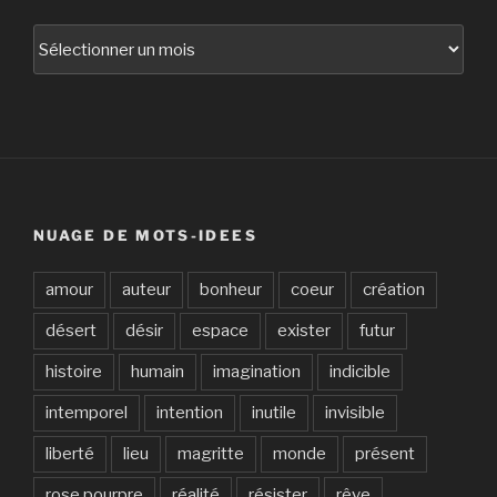
Archives
NUAGE DE MOTS-IDEES
amour
auteur
bonheur
coeur
création
désert
désir
espace
exister
futur
histoire
humain
imagination
indicible
intemporel
intention
inutile
invisible
liberté
lieu
magritte
monde
présent
rose pourpre
réalité
résister
rêve