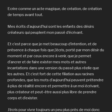
l
l
s
e
e
l
l
l
u
)
f
l
e
e
n
e
e
Ecrire comme un acte magique, de création, de création
f
f
e
n
f
e
e
n
ê
e
de temps avant tout.
n
n
o
t
n
ê
ê
u
r
ê
t
t
v
e
t
Mes écrits d’aujourd’hui sont les enfants des désirs
r
r
e
)
r
e
e
l
e
créateurs qui peuplent mon passé d’écrivant.
)
)
l
)
e
f
e
Et c’est parce que je met beaucoup d’intention, et de
n
ê
présence à chaque fois que j’écris, porté par mon désir du
t
r
moment et par ceux encore à venir, que je permet
e
d’ancrer et de faire exister mes mots et autres
)
incantations dans une version du passé plus réelle que
les autres. Et c’est fort de cette filiation aux racines
profondes, que les mots d’aujourd’hui peuvent prétendre
à plus de réalité encore et permettre à un moi écrivant,
plus créateur et peut-être aussi plus libre de prendre
corps et d’exister.
J’écris pour vivre toujours un peu plus près de moi donc