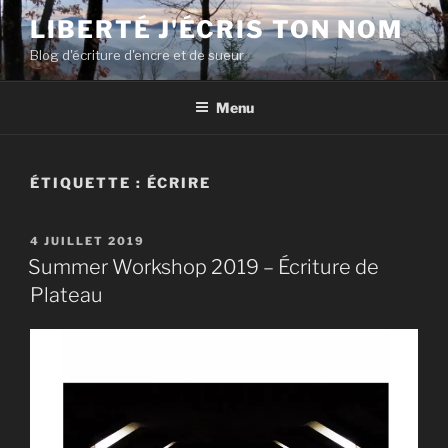
Aller
LIBERTÉ J'ÉCRIS TON NOM
au
Blog d'écriture d'encre et de sueur
contenu
principal
Menu
ÉTIQUETTE :
ÉCRIRE
PUBLIÉ
4 JUILLET 2019
LE
Summer Workshop 2019 – Écriture de
Plateau